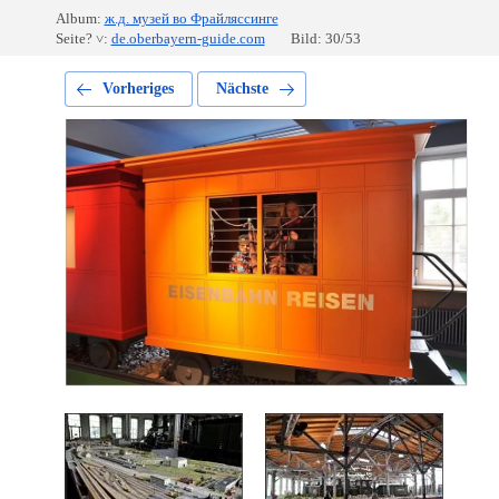
Album:
ж.д. музей во Фрайляссинге
Seite? ˅:
de.oberbayern-guide.com
Bild: 30/53
Vorheriges
Nächste